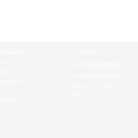
 FORMATIVA
CONTACTOS
ola
secretaria@aeanadia.pt
Básico
CONTACTO TELEFÓNICO
Secundário
Geral:
231 519 050
Fax:
231 519 059
ualifica