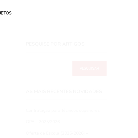
JETOS
PESQUISE POR ARTIGOS
AS MAIS RECENTES NOVIDADES
Contratação para técnicos superiores
OPE – 2025/2026
Oferta de Escola (2025-2026) –