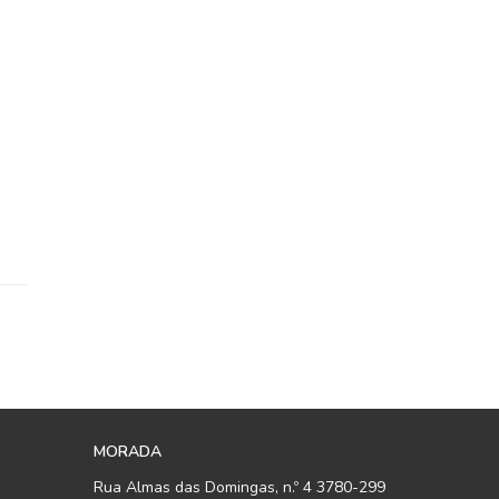
MORADA
Rua Almas das Domingas, n.º 4 3780-299