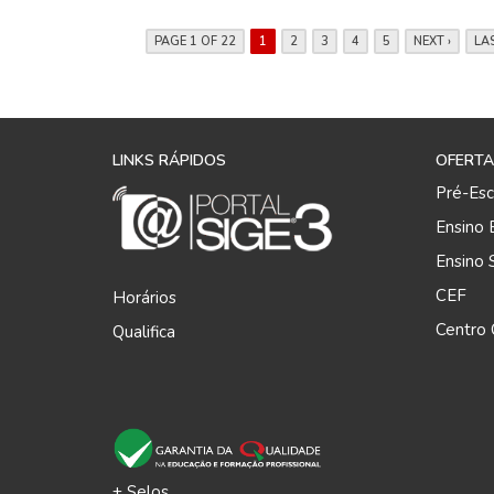
PAGE 1 OF 22
1
2
3
4
5
NEXT ›
LAS
LINKS RÁPIDOS
OFERTA
Pré-Esc
Ensino 
Ensino 
CEF
Horários
Centro Q
Qualifica
+ Selos