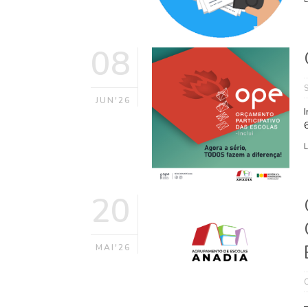
08
JUN'26
20
MAI'26