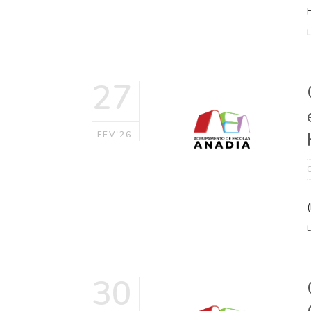
F
27
FEV'26
30