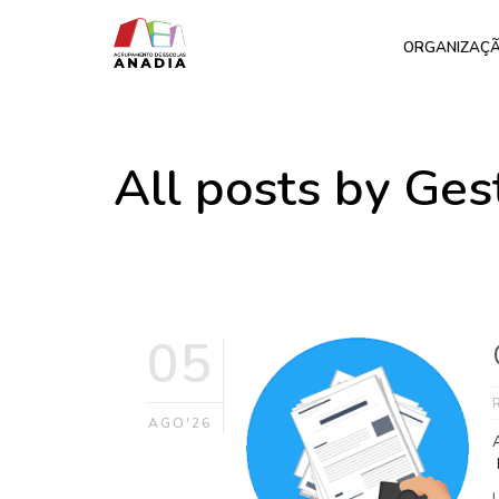
ORGANIZAÇ
All posts by Ges
05
AGO'26