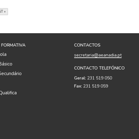
T »
 FORMATIVA
CONTACTOS
ola
secretaria@aeanadia.pt
Básico
CONTACTO TELEFÓNICO
Secundário
Geral:
231 519 050
Fax:
231 519 059
ualifica