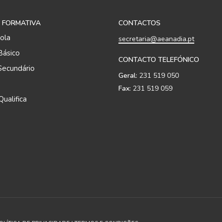
Diretor de Turma
Sala
António Luciano Almeida Simões
2B03
 FORMATIVA
CONTACTOS
Paula Margarida de Sá Costa
2B11
ola
secretaria@aeanadia.pt
Básico
Helena Cristina Santiago O. da Silva
2C06
CONTACTO TELEFÓNICO
Secundário
Isabel Maria Crespo Boiça Costa
2C03
Geral:
231 519 050
Manuel Castro Santos
Fax:
231 519 059
1BCN2
ualifica
Diretor de Turma
Sala
Alice Maria Dias da Costa
2A04