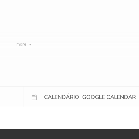
more
Diretor de Turma
Sala
Paula Cristina da Silva Vital Costa
1B14
Silvina Maria Gomes Assafrão
2B07
Isaura Maria Nogueira dos Santos
2C02
CALENDÁRIO
GOOGLE CALENDAR
Judite de Oliveira Dias
2C03