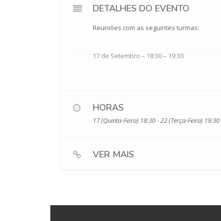
DETALHES DO EVENTO
Reuniões com as seguintes turmas:
17 de Setembro – 18:30 – 19:30
Ano/Turma
HORAS
6.º A
17 (Quinta-Feira) 18:30 - 22 (Terça-Feira) 19:30
6.º F
7.º B
VER MAIS
7.º C (às 18:15)
18 de Setembro – 18:30 – 19:30