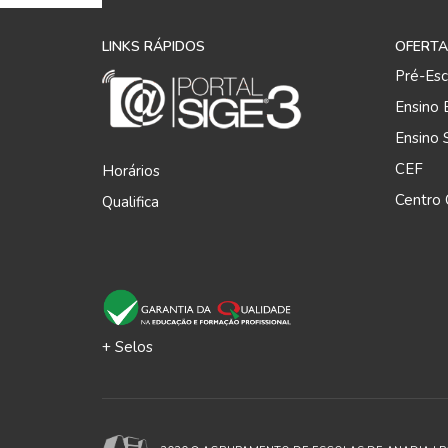
Ano/Turma
6.º B
LINKS RÁPIDOS
OFERTA
6.º G
Pré-Esc
Ensino 
7.º F
Ensino 
7.º G (às 18)
CEF
Horários
8º B
Centro Q
Qualifica
22 de Setembro – 18:30
Ano/Turma
9.º A
+ Selos